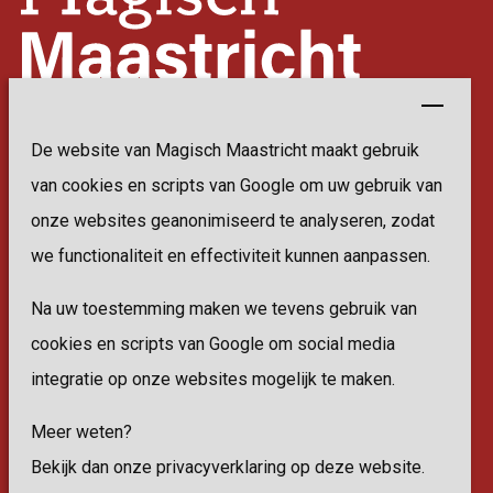
De website van Magisch Maastricht maakt gebruik
van cookies en scripts van Google om uw gebruik van
Locatie
onze websites geanonimiseerd te analyseren, zodat
Vrijthof
we functionaliteit en effectiviteit kunnen aanpassen.
6211 LC Maastricht
Na uw toestemming maken we tevens gebruik van
Entree
cookies en scripts van Google om social media
Gratis
integratie op onze websites mogelijk te maken.
Openingstijden
Meer weten?
Zondag t/m donderdag van 10.00 - 00.00 uur
Bekijk dan onze privacyverklaring op deze website.
Vrijdag en zaterdag van 10.00 - 01.00 uur