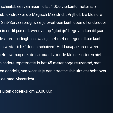
schaatsbaan van maar liefst 1.000 vierkante meter is al
publiekstrekker op Magisch Maastricht Vrijthof. De kleinere
e Sint-Servaasbrug, waar je overheen kunt lopen of onderdoor
is er dit jaar ook weer. Je op "glad ijs" begeven kan dit jaar
e street curlingbaan, waar je het met en tegen elkaar kunt
n wedstrijdje ‘stenen schuiven’. Het Lunapark is er weer
iegetrouw mag ook de carrousel voor de kleine kinderen niet
n andere topattractie is het 45 meter hoge reuzenrad, met
n gondels, van waaruit je een spectaculair uitzicht hebt over
n de stad Maastricht.
sluiten dagelijks om 23.00 uur.