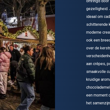
omringd door 
gezelligheid.
ideaal om cad
schitterende 
moderne creati
ook een breed
over de kerst
verscheidenhe
aan crêpes, p
smaakvolle cu
kruidige arom
chocolademel
een moment om
het samenzijn,