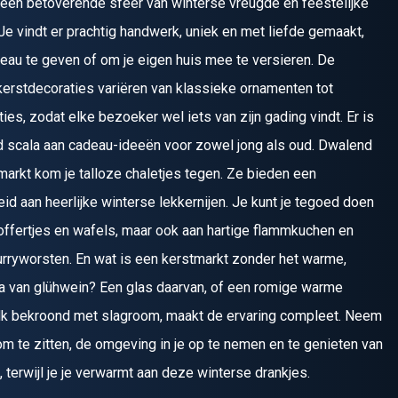
een betoverende sfeer van winterse vreugde en feestelijke
 Je vindt er prachtig handwerk, uniek en met liefde gemaakt,
eau te geven of om je eigen huis mee te versieren. De
kerstdecoraties variëren van klassieke ornamenten tot
es, zodat elke bezoeker wel iets van zijn gading vindt. Er is
 scala aan cadeau-ideeën voor zowel jong als oud. Dwalend
markt kom je talloze chaletjes tegen. Ze bieden een
id aan heerlijke winterse lekkernijen. Je kunt je tegoed doen
offertjes en wafels, maar ook aan hartige flammkuchen en
rryworsten. En wat is een kerstmarkt zonder het warme,
a van glühwein? Een glas daarvan, of een romige warme
k bekroond met slagroom, maakt de ervaring compleet. Neem
 te zitten, de omgeving in je op te nemen en te genieten van
 terwijl je je verwarmt aan deze winterse drankjes.