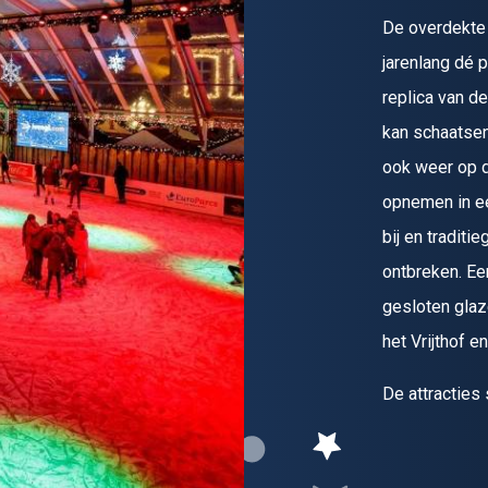
De overdekte 
jarenlang dé 
replica van d
kan schaatsen 
ook weer op d
opnemen in ee
bij en tradit
ontbreken. Ee
gesloten glaze
het Vrijthof e
De attracties 