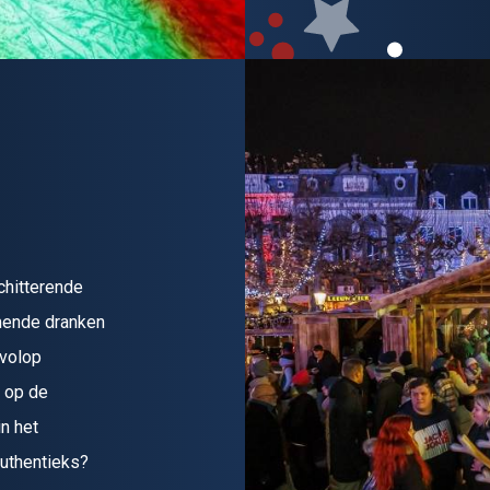
chitterende
rmende dranken
 volop
s op de
n het
authentieks?